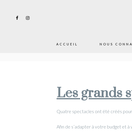
var ajaxurl = "https://divinesfantaisies.com/wp-admin/admin-ajax.p
ACCUEIL
NOUS CONNA
Les grands s
Quatre spectacles ont été créés pour v
Afin de s’adapter à votre budget et à