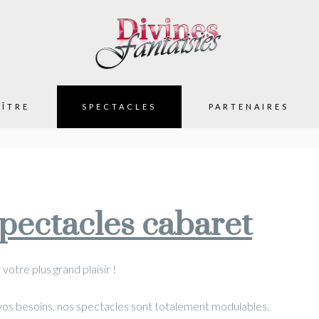
hp"
Skip to content
ÎTRE
SPECTACLES
PARTENAIRES
pectacles cabaret
otre plus grand plaisir !
 vos besoins, nos spectacles sont totalement modulables.