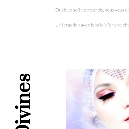
Quelque soit votre choix, nous vous e
L’interaction avec le public fera de 