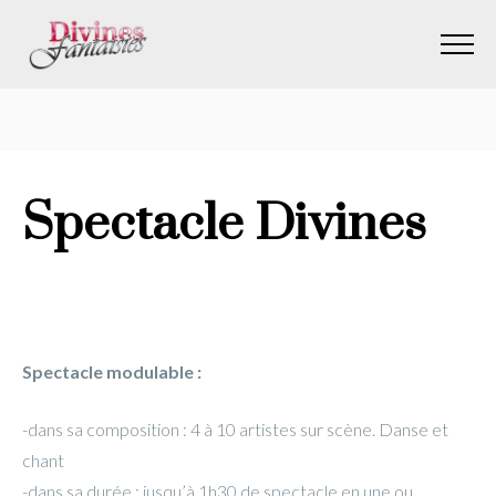
var ajaxurl = "https://divinesfantaisies.com/wp-admin/admin-
ajax.php"
Spectacle Divines
Spectacle modulable :
-dans sa composition : 4 à 10 artistes sur scène. Danse et
chant
-dans sa durée : jusqu’à 1h30 de spectacle en une ou